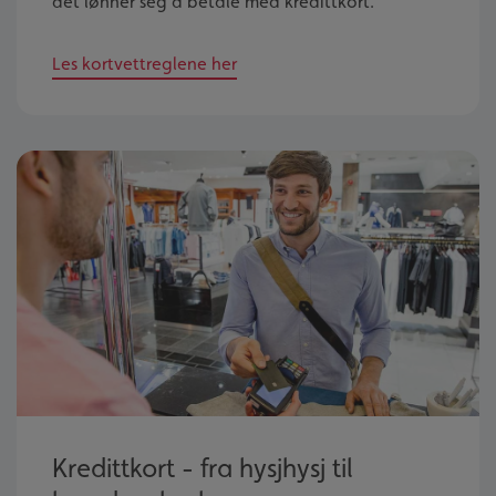
det lønner seg å betale med kredittkort.
Les kortvettreglene her
Kredittkort - fra hysjhysj til