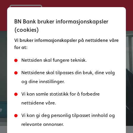
BN Bank bruker informasjonskapsler
(cookies)
Vi bruker informasjonskapsler på nettsidene våre
for at:
Nettsiden skal fungere teknisk.
Nettsidene skal tilpasses din bruk, dine valg
og dine innstillinger.
Vi kan samle statistikk for å forbedre
nettsidene våre.
Bli bedre kjent med oss i
Vi kan gi deg personlig tilpasset innhold og
relevante annonser.
BN Bank