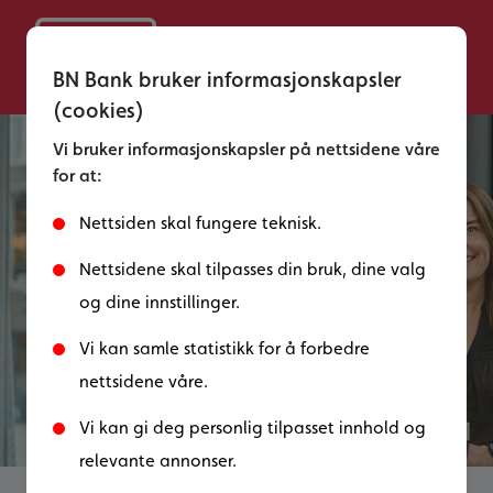
BN Bank bruker informasjonskapsler
(cookies)
Vi bruker informasjonskapsler på nettsidene våre
for at:
Nettsiden skal fungere teknisk.
Nettsidene skal tilpasses din bruk, dine valg
og dine innstillinger.
Vi kan samle statistikk for å forbedre
nettsidene våre.
Å bytte bank er enklere
Vi kan gi deg personlig tilpasset innhold og
enn mange tror
relevante annonser.