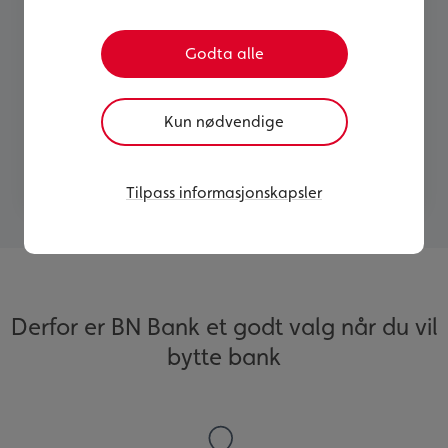
I BN Bank er god service viktigst - derfor får du
personlig hjelp, raske svar og et bankbytte
som er enkelt og effektivt.
Godta alle
Bli kunde her
Kun nødvendige
Avslutte konto i annen bank
Tilpass informasjonskapsler
Derfor er BN Bank et godt valg når du vil
bytte bank