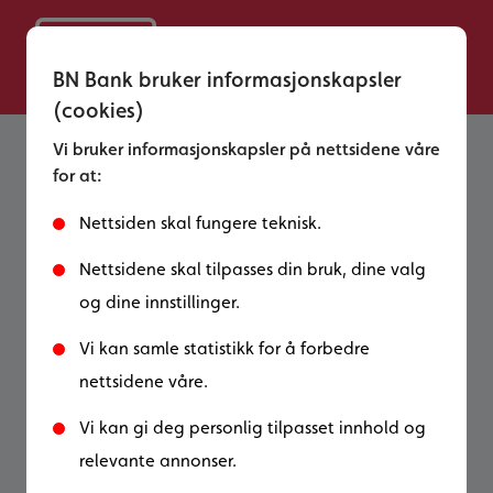
BN Bank bruker informasjonskapsler
(cookies)
Vi bruker informasjonskapsler på nettsidene våre
for at:
7 gode råd til gründere -
slik starter du bedrift på
Nettsiden skal fungere teknisk.
riktig måte
Nettsidene skal tilpasses din bruk, dine valg
og dine innstillinger.
Å starte egen bedrift kan være både
Vi kan samle statistikk for å forbedre
spennende og krevende. For å lykkes
nettsidene våre.
trenger du et klart konsept, bevisste valg –
og gode systemer fra dag én. Her får du
Vi kan gi deg personlig tilpasset innhold og
BN Banks viktigste råd til gründere for en
relevante annonser.
trygg og smart oppstart.