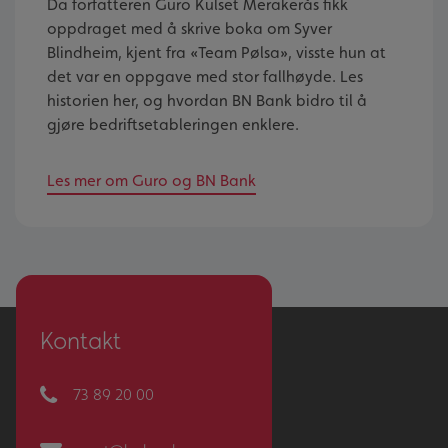
Da forfatteren Guro Kulset Merakerås fikk
oppdraget med å skrive boka om Syver
Blindheim, kjent fra «Team Pølsa», visste hun at
det var en oppgave med stor fallhøyde. Les
historien her, og hvordan BN Bank bidro til å
gjøre bedriftsetableringen enklere.
Les mer om Guro og BN Bank
Kontakt
73 89 20 00