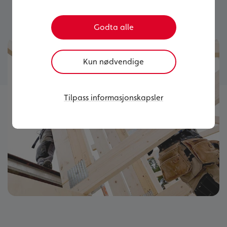
helst ønske at alt var gjort i går.
Godta alle
Kun nødvendige
Tilpass informasjonskapsler