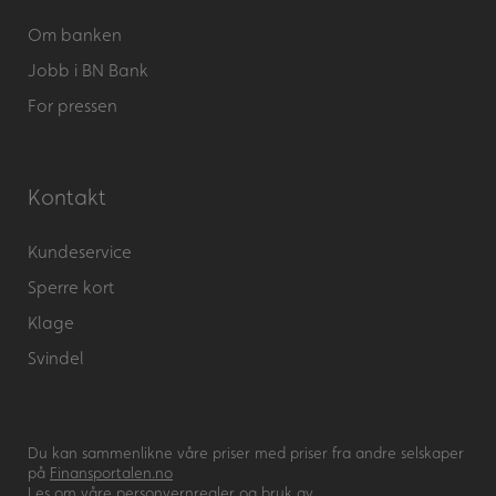
Om banken
Jobb i BN Bank
For pressen
Kontakt
Kundeservice
Sperre kort
Klage
Svindel
Du kan sammenlikne våre priser med priser fra andre selskaper
på
Finansportalen.no
Les om våre
personvernregler og bruk av