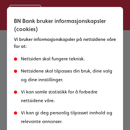
BN Bank bruker informasjonskapsler
(cookies)
Vi bruker informasjonskapsler på nettsidene våre
for at:
Dette må du huske på
når du skal pusse opp
Nettsiden skal fungere teknisk.
boligen din
Nettsidene skal tilpasses din bruk, dine valg
og dine innstillinger.
Nordmenn er kjent for å legge mye tid og
Vi kan samle statistikk for å forbedre
penger i oppussing, og det er ingen tvil
nettsidene våre.
om at en fornyelse av boligen kan skape
riktig så flotte resultater. Det er derimot
Vi kan gi deg personlig tilpasset innhold og
lett å bli overivrig når man først har
relevante annonser.
bestemt seg for å pusse opp. Man skulle