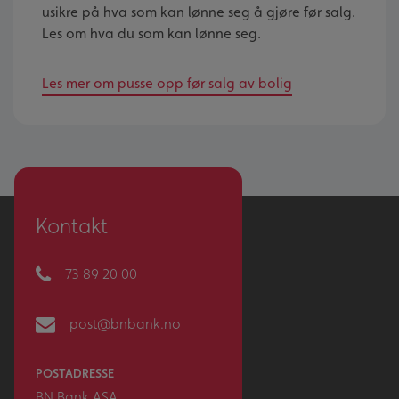
usikre på hva som kan lønne seg å gjøre før salg.
Les om hva du som kan lønne seg.
Les mer om pusse opp før salg av bolig
Kontakt
73 89 20 00
post@bnbank.no
POSTADRESSE
BN Bank ASA