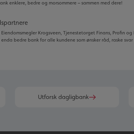
øre bank enklere, bedre og morsommere – sammen med dere!
dspartnere
S, Eiendomsmegler Krogsveen, Tjenestetorget Finans, Profin og 
en enda bedre bank for alle kundene som ønsker råd, raske svar
Utforsk dagligbank