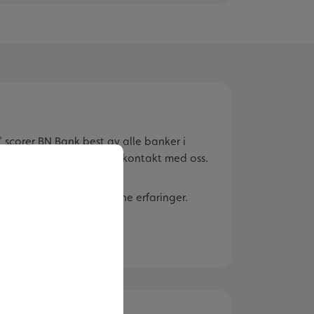
 scorer BN Bank best av alle banker i
or enkelt det er å komme i kontakt med oss.
e kundene som har delt sine erfaringer.
når du trenger oss.