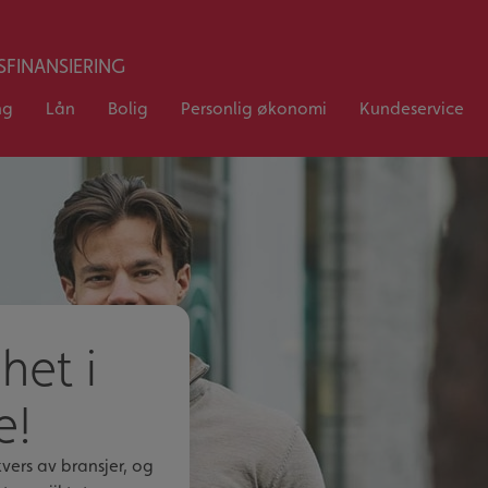
FINANSIERING
ng
Lån
Bolig
Personlig økonomi
Kundeservice
het i
e!
vers av bransjer, og