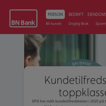
PERSON
BEDRIFT
EIENDOMS
Bli kunde
Daglig Bruk
Spari
Kundetilfreds
toppklass
EPSI har målt kundetilfredsheten i 2025 på t