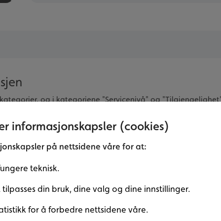
sjen
tegorier, og i kategoriene "Servicenivå" og "Tilgjengelighet"
 serviceinstilling, hjelpen den fikk, og sist men ikke minst, hv
vært fornøyde med arbeidet vi legger ned.
r informasjonskapsler (cookies)
lig høyt. Vi er stolte over anerkjennelsen og takknemlige for all
jonskapsler på nettsidene våre for at:
ette å være en bank som er lett å nå, og som alltid stiller opp 
fungere teknisk.
tilpasses din bruk, dine valg og dine innstillinger.
atistikk for å forbedre nettsidene våre.