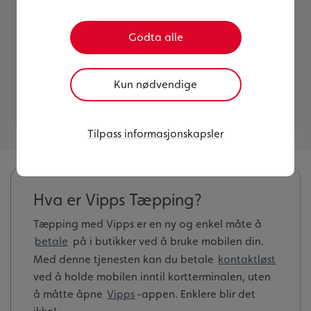
Vipps tæpping gjør det mulig å betale enkelt
ved å holde mobilen din inntil kortterminalen
Godta alle
- uten å åpne Vipps-appen. Glem lommeboka
hjemme og nyt en sømløs betalingsopplevelse
i alle butikker i Norge.
Kun nødvendige
Tilpass informasjonskapsler
Hva er Vipps Tæpping?
Tæpping med Vipps er en ny og enkel måte å
betale
på i butikker ved å bruke mobilen din.
Med denne tjenesten kan du betale
kontaktløst
ved å holde mobilen inntil kortterminalen, uten
å måtte åpne
Vipps
-appen. Enklere blir det