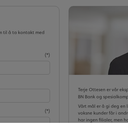
n
em til å ta kontakt med
Terje Ottesen er vår eks
BN Bank og spesialkom
Vårt mål er å gi deg en 
voksne kunder får i andre
har ingen filialer, men 
en bank.