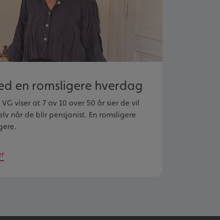
med en romsligere hverdag
VG viser at 7 av 10 over 50 år sier de vil
v når de blir pensjonist. En romsligere
gere.
er