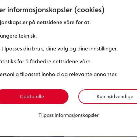
r informasjonskapsler (cookies)
Ønsker du å vite mer om
informasjon i kontaktskj
jonskapsler på nettsidene våre for at:
Alternativt kan du også
fungere teknisk.
tilpasses din bruk, dine valg og dine innstillinger.
atistikk for å forbedre nettsidene våre.
ersonlig tilpasset innhold og relevante annonser.
Les også
Godta alle
Kun nødvendige
Tilpass informasjonskapsler