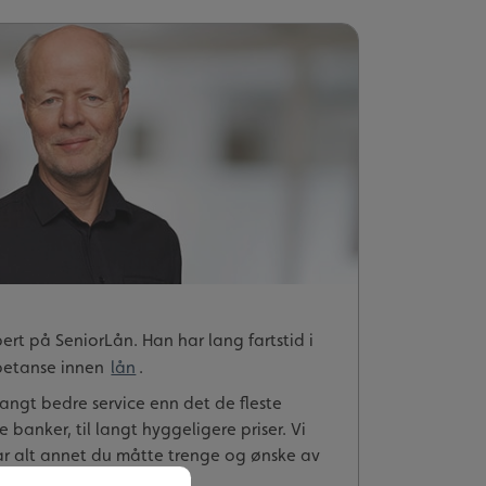
pert på SeniorLån. Han har lang fartstid i
petanse innen
lån
.
langt bedre service enn det de fleste
 banker, til langt hyggeligere priser. Vi
har alt annet du måtte trenge og ønske av