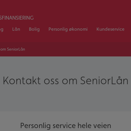
FINANSIERING
ng
Lån
Bolig
Personlig økonomi
Kundeservice
s om SeniorLån
Kontakt oss om SeniorLån
Personlig service hele veien