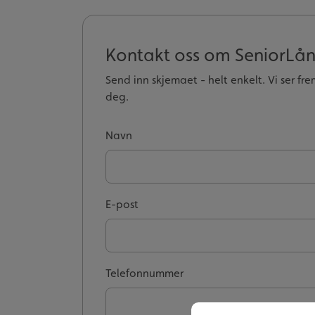
Kontakt oss om SeniorLå
Send inn skjemaet - helt enkelt. Vi ser fr
deg.
Navn
E-post
Telefonnummer