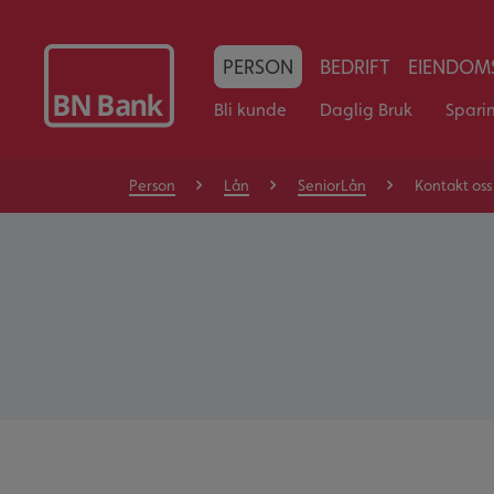
PERSON
BEDRIFT
EIENDOMS
Bli kunde
Daglig Bruk
Spari
Person
Lån
SeniorLån
Kontakt os