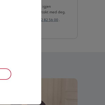
 SeniorLån kan du legge igjen
emaet, så vil Terje ta kontakt med deg.
 ta kontakt på telefon:
22 82 56 00
.