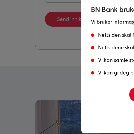
BN Bank bruke
Send inn kontaktskjema
Vi bruker informas
Nettsiden skal 
Nettsidene skal 
Vi kan samle st
Vi kan gi deg p