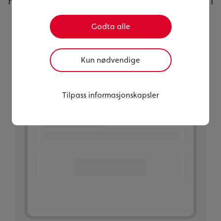
Følg vår veileder steg for steg, så er du i
gang på få minutter
Godta alle
Kun nødvendige
Tilpass informasjonskapsler