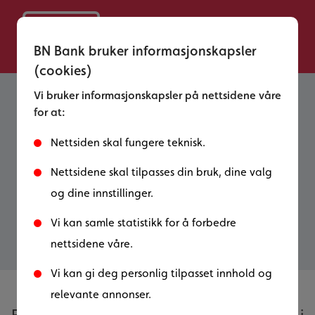
BN Bank bruker informasjonskapsler
(cookies)
Vi bruker informasjonskapsler på nettsidene våre
for at:
Elektronisk signering av
dokumenter
Nettsiden skal fungere teknisk.
Nettsidene skal tilpasses din bruk, dine valg
Elektronisk signering av dokumenter gjør det
og dine innstillinger.
enkelt å signere avtaler – raskt, sikkert og
digitalt.
Vi kan samle statistikk for å forbedre
nettsidene våre.
Vi kan gi deg personlig tilpasset innhold og
relevante annonser.