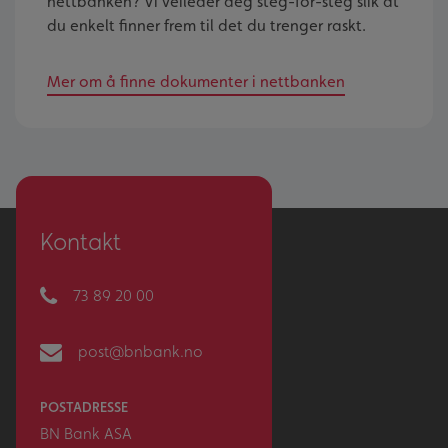
nettbanken? Vi veileder deg steg-for-steg slik at
du enkelt finner frem til det du trenger raskt.
Mer om å finne dokumenter i nettbanken
Kontakt
73 89 20 00
post@bnbank.no
POSTADRESSE
BN Bank ASA