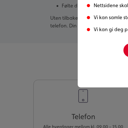
Nettsidene skal 
Følte du at du fikk den hjelp
Vi kan samle st
Uten tilbakemeldig fra dere, er det
telefon. Din mening betyr mye for 
Vi kan gi deg p
Telefon
Alle hverdager mellom kl. 09.00 - 15.00