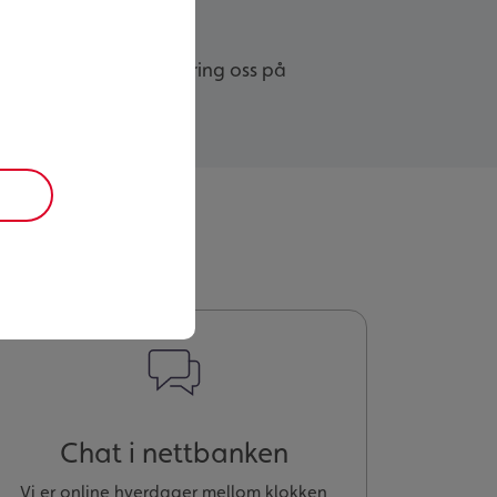
e-post, Facebook eller ring oss på
Chat i nettbanken
Vi er online hverdager mellom klokken