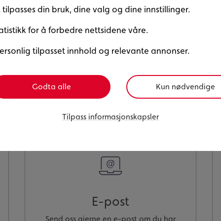
tilpasses din bruk, dine valg og dine innstillinger.
en du trengte?
atistikk for å forbedre nettsidene våre.
 vanskelig å vite hva vi kan gjøre bedre. Skriv til oss på 
oss!
ersonlig tilpasset innhold og relevante annonser.
Godta alle
Kun nødvendige
Har du spørsmål? Ta kontakt
Tilpass informasjonskapsler
E-post
Send oss gjerne en e-post om du har