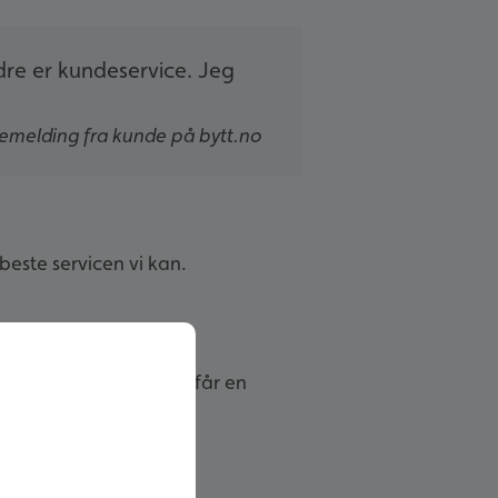
dre er kundeservice. Jeg
emelding fra kunde på bytt.no
 beste servicen vi kan.
tid like spent på om vi får en