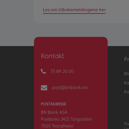
Les om tilbakemeldingene her
Kontakt
Pr
73 89 20 00
Bl
Ka
post@bnbank.no
Pri
POSTADRESSE
BN Bank ASA
Postboks 2415 Torgarden
Du
7005 Trondheim
Le