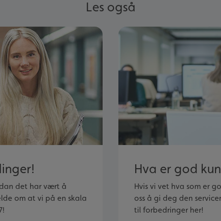
Les også
dinger!
Hva er god kun
rdan det har vært å
Hvis vi vet hva som er g
elde om at vi på en skala
oss å gi deg den servicen
7!
til forbedringer her!