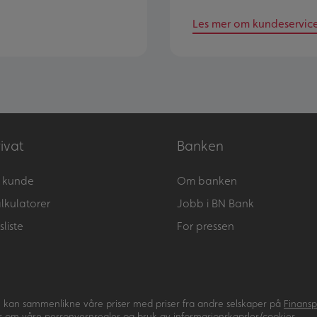
Les mer om kundeservic
ivat
Banken
i kunde
Om banken
lkulatorer
Jobb i BN Bank
sliste
For pressen
 kan sammenlikne våre priser med priser fra andre selskaper på
Finansp
s om våre
personvernregler og bruk av informasjonskapsler/cookies