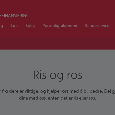
FINANSIERING
ng
Lån
Bolig
Personlig økonomi
Kundeservice
Ris og ros
fra dere er viktige, og hjelper oss med å bli bedre. Del 
dine med oss, enten det er ris eller ros.