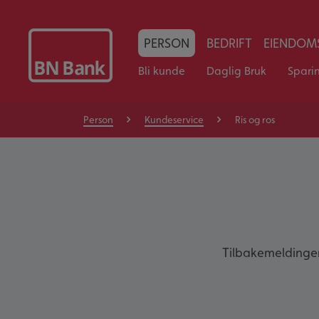
PERSON
BEDRIFT
EIENDOMS
Bli kunde
Daglig Bruk
Spari
Person
Kundeservice
Ris og ros
Tilbakemeldinger 