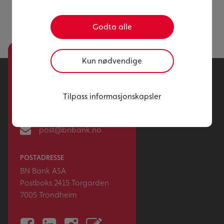
Godta alle
Kun nødvendige
Kontakt
Tilpass informasjonskapsler
73 89 20 00
post@bnbank.no
POSTADRESSE
BN Bank ASA
Postboks 2415 Torgarden
7005 Trondheim