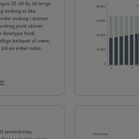
gvis 25-30 år, så lenge
g avdrag er like
ndre avdrag i starten
avdrag jevnt utover
r lånetype fordi
lige beløpet vil være,
 på en enkel måte.
ån
elt terminbeløp.