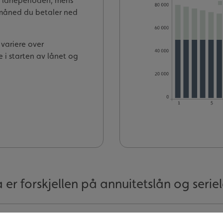
e låneperioden, mens
r måned du betaler ned
 variere over
e i starten av lånet og
 er forskjellen på annuitetslån og serie