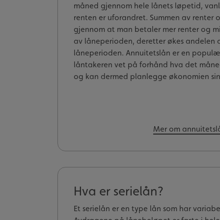
måned gjennom hele lånets løpetid, vanli
renten er uforandret. Summen av renter o
gjennom at man betaler mer renter og mi
av låneperioden, deretter økes andelen 
låneperioden. Annuitetslån er en populæ
låntakeren vet på forhånd hva det måned
og kan dermed planlegge økonomien sin
Mer om annuitetsl
Hva er serielån?
Et serielån er en type lån som har variab