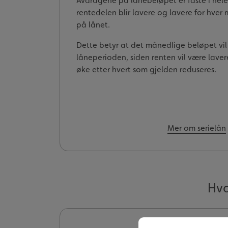
Avdragene på lånebeløpet er faste i hel
rentedelen blir lavere og lavere for hve
på lånet.
Dette betyr at det månedlige beløpet vil
låneperioden, siden renten vil være laver
øke etter hvert som gjelden reduseres.
Mer om serielån
Hva