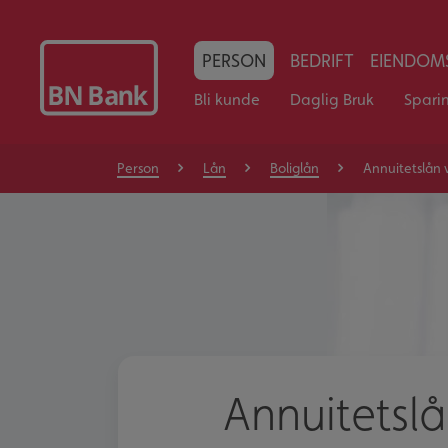
PERSON
BEDRIFT
EIENDOMS
Bli kunde
Daglig Bruk
Spari
Person
Lån
Boliglån
Annuitetslån v
Annuitetslå