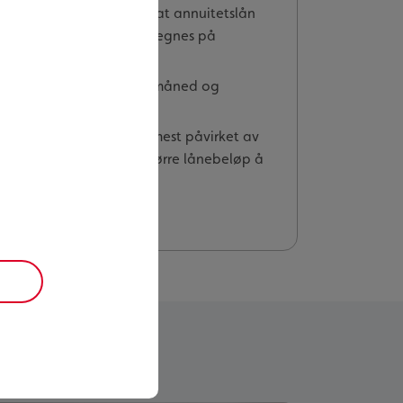
llom de to lånetypene er at annuitetslån
dlig beløp der renten beregnes på
ke store terminbeløp hver måned og
øp i de første årene.
vil annuitetslånet være mest påvirket av
, og det blir dermed et større lånebeløp å