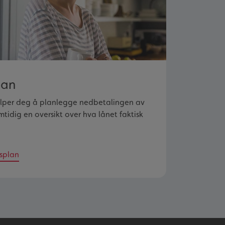
lan
elper deg å planlegge nedbetalingen av
mtidig en oversikt over hva lånet faktisk
splan