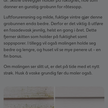
år. Skitne trevegger holder på fuktighet, noe som
danner en gunstig grobunn for råtesopp.
Luftforurensning og milde, fuktige vintre gjør denne
grobunnen enda bedre. Derfor er det viktig å utføre
en fasadevask jevnlig, helst en gang i året. Dette
fjerner skitten som holder på fuktighet samt
soppsporer. I tillegg vil også malingen holde seg
bedre og lengre, og huset vil se mye penere ut - en
fin bonus.
Om malingen ser slitt ut, er det på tide med et nytt
strøk. Husk å vaske grundig før du maler også.