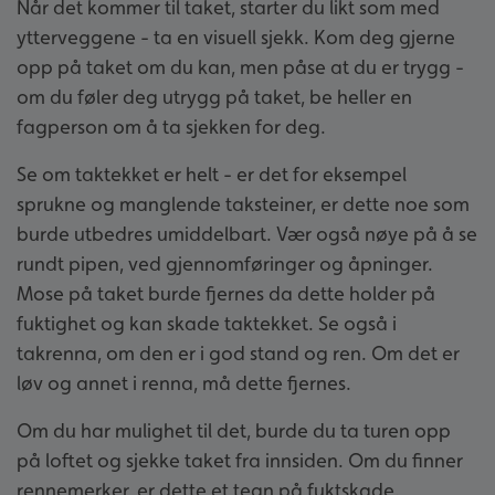
Når det kommer til taket, starter du likt som med
ytterveggene - ta en visuell sjekk. Kom deg gjerne
opp på taket om du kan, men påse at du er trygg -
om du føler deg utrygg på taket, be heller en
fagperson om å ta sjekken for deg.
Se om taktekket er helt - er det for eksempel
sprukne og manglende taksteiner, er dette noe som
burde utbedres umiddelbart. Vær også nøye på å se
rundt pipen, ved gjennomføringer og åpninger.
Mose på taket burde fjernes da dette holder på
fuktighet og kan skade taktekket. Se også i
takrenna, om den er i god stand og ren. Om det er
løv og annet i renna, må dette fjernes.
Om du har mulighet til det, burde du ta turen opp
på loftet og sjekke taket fra innsiden. Om du finner
rennemerker, er dette et tegn på fuktskade.