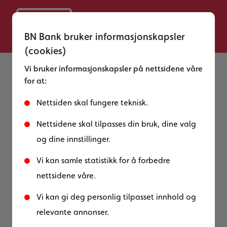
BN Bank bruker informasjonskapsler
(cookies)
Vi bruker informasjonskapsler på nettsidene våre
for at:
Vedlikehold av bolig
Nettsiden skal fungere teknisk.
Nå som våren endelig er, husk at huset
Nettsidene skal tilpasses din bruk, dine valg
kan bære preg av en lang vinter!
og dine innstillinger.
Vegger og tak er boligens trofaste skjold
Vi kan samle statistikk for å forbedre
år etter år, mot regn, mot vind, mot snø og
nettsidene våre.
sol. Vi skal være forsiktige med å ta dette
skjoldet for gitt, for det er ikke ufeilbarlig,
Vi kan gi deg personlig tilpasset innhold og
og for hvert år det beskytter oss, svekkes
relevante annonser.
det litt. Heldigvis kan vi hjelpe til med å